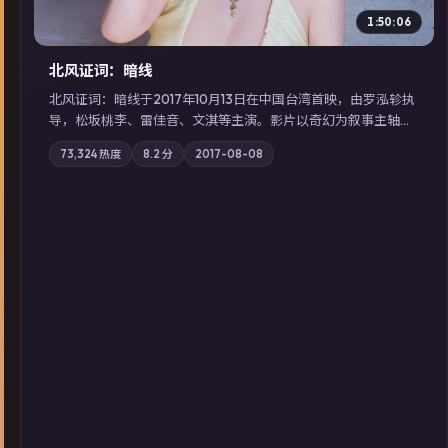
1:50:06
北风证词：暗线
北风证词：暗线于2017年10月13日在中国台湾首映，由罗泓轸执
导，松坂桃李、雷佳音、文淇等主演。影片以奇幻为叙事主轴，
旧案重提，真相与谎言在同一条时间线上交锋；摄影与配乐强化
73,324
热度
8.2
分
2017-08-08
地域气质；站内亦可通过「国产免费观看高清电视剧在线看」延
展检索同类型高分佳作，畅享高清在线追剧体验。