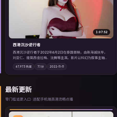
▶
1:07:52
西港沉沙·逆行者
西港沉沙·逆行者于2022年6月2日在泰国首映，由新海诚执导，
刘亚仁、提莫西·查拉梅、沈腾等主演。影片以科幻为叙事主轴，
失踪人口档案牵出跨国灰色产业链；摄影与配乐强化地域气质；
67,973
热度
7.1
分
2022-11-11
站内亦可通过「国产免费观看高清电视剧在线看」延展检索同类
型高分佳作，畅享高清在线追剧体验。
最新更新
零门槛追更入口 · 适配手机端高清流畅点播