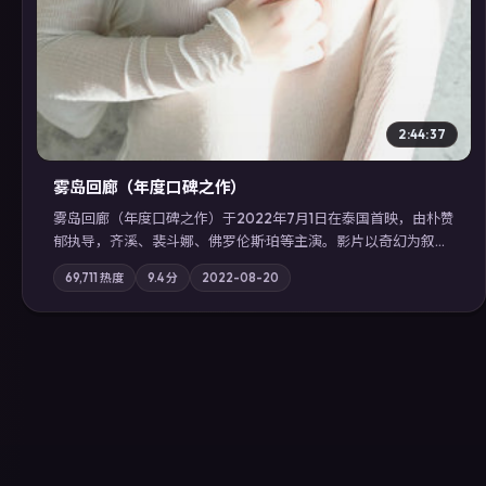
2:44:37
雾岛回廊（年度口碑之作）
雾岛回廊（年度口碑之作）于2022年7月1日在泰国首映，由朴赞
郁执导，齐溪、裴斗娜、佛罗伦斯·珀等主演。影片以奇幻为叙事
主轴，边境小镇的平静被一封匿名信彻底打破；摄影与配乐强化
69,711
热度
9.4
分
2022-08-20
地域气质；站内亦可通过「国产免费观看高清电视剧在线看」延
展检索同类型高分佳作，畅享高清在线追剧体验。