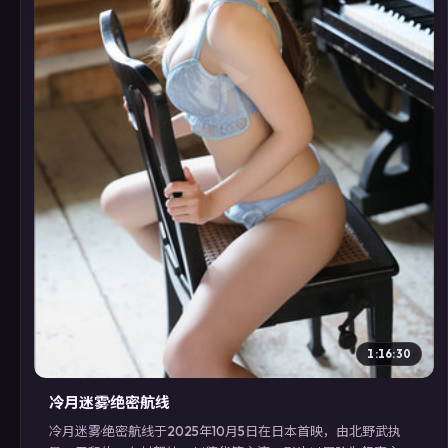
▶
1:16:30
冷月迷雾·绝密航线
冷月迷雾·绝密航线于2025年10月5日在日本首映，由北野武执