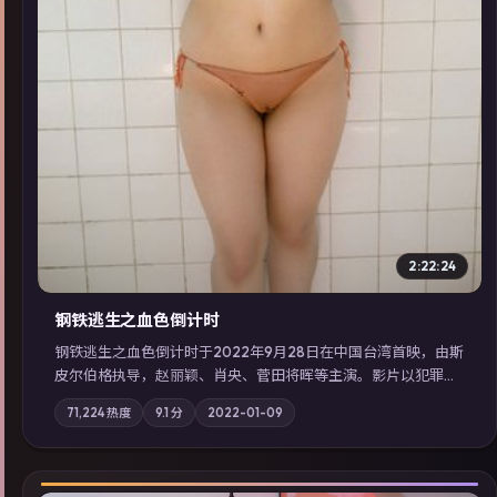
2:22:24
钢铁逃生之血色倒计时
钢铁逃生之血色倒计时于2022年9月28日在中国台湾首映，由斯
皮尔伯格执导，赵丽颖、肖央、菅田将晖等主演。影片以犯罪为
叙事主轴，失踪人口档案牵出跨国灰色产业链；摄影与配乐强化
71,224
热度
9.1
分
2022-01-09
地域气质；站内亦可通过「国产免费观看高清电视剧在线看」延
展检索同类型高分佳作，畅享高清在线追剧体验。