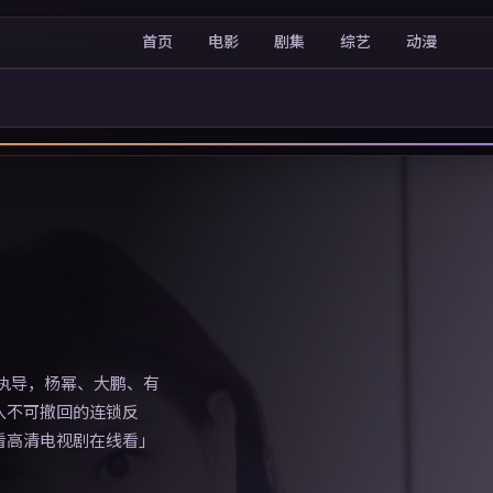
首页
电影
剧集
综艺
动漫
昊执导，杨幂、大鹏、有
入不可撤回的连锁反
看高清电视剧在线看」