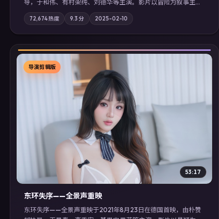
导，于和伟、有村架纯、刘德华等主演。影片以冒险为叙事主
轴，记忆碎片重组后，主角发现自己从未活过“真实”的一天；摄
72,674
热度
9.3
分
2025-02-10
影与配乐强化地域气质；站内亦可通过「国产免费观看高清电视
剧在线看」延展检索同类型高分佳作，畅享高清在线追剧体验。
导演剪辑版
▶
53:17
东环失序——全景声重映
东环失序——全景声重映于2021年8月23日在德国首映，由朴赞