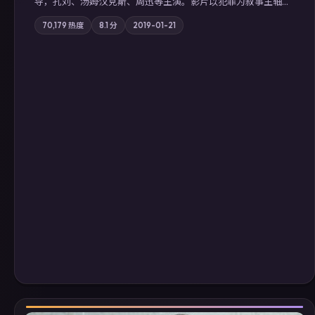
导，孔刘、汤姆·汉克斯、周迅等主演。影片以犯罪为叙事主轴，
边境小镇的平静被一封匿名信彻底打破；摄影与配乐强化地域气
70,179
热度
8.1
分
2019-01-21
质；站内亦可通过「国产免费观看高清电视剧在线看」延展检索
同类型高分佳作，畅享高清在线追剧体验。