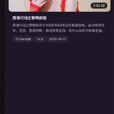
1:01:22
西港行动之黎明前夜
西港行动之黎明前夜于2020年6月8日在泰国首映，由洪常秀执
导，范伟、菅田将晖、周润发等主演。影片以动作为叙事主轴，
亲情与职责必须在倒计时结束前做出抉择；摄影与配乐强化地域
73,044
热度
7.4
分
2020-09-17
气质；站内亦可通过「国产免费观看高清电视剧在线看」延展检
索同类型高分佳作，畅享高清在线追剧体验。