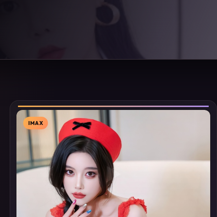
IMAX
▶