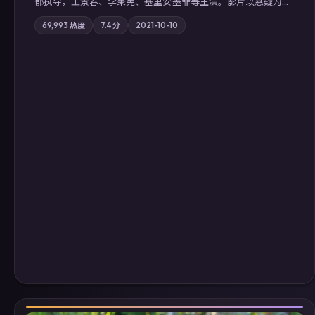
郁执导，王景春、李秉宪、基里安·墨菲等主演。影片以悬疑为叙
事主轴，科技与人性的边界在实验事故后逐渐模糊；摄影与配乐
69,993
热度
7.4
分
2021-10-10
强化地域气质；站内亦可通过「国产免费观看高清电视剧在线
看」延展检索同类型高分佳作，畅享高清在线追剧体验。