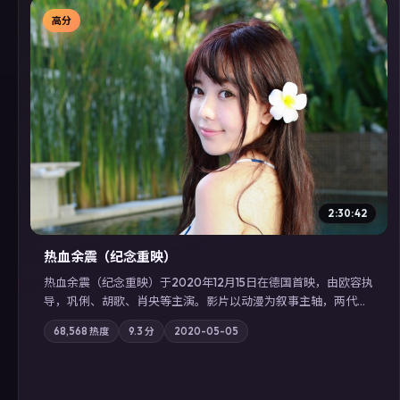
高分
▶
2:30:42
热血余震（纪念重映）
热血余震（纪念重映）于2020年12月15日在德国首映，由欧容执
导，巩俐、胡歌、肖央等主演。影片以动漫为叙事主轴，两代人
的执念在暴风雨夜正面相撞；摄影与配乐强化地域气质；站内亦
68,568
热度
9.3
分
2020-05-05
可通过「国产免费观看高清电视剧在线看」延展检索同类型高分
佳作，畅享高清在线追剧体验。