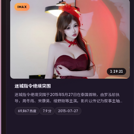
IMAX
▶
1:19:21
迷城指令·绝境突围
迷城指令·绝境突围于2015年5月27日在泰国首映，由罗泓轸执
导，周冬雨、宋康昊、绫野刚等主演。影片以传记为叙事主轴，
记忆碎片重组后，主角发现自己从未活过“真实”的一天；摄影与
69,867
热度
7.9
分
2015-07-27
配乐强化地域气质；站内亦可通过「国产免费观看高清电视剧在
线看」延展检索同类型高分佳作，畅享高清在线追剧体验。