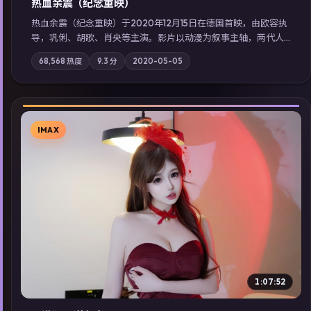
热血余震（纪念重映）
热血余震（纪念重映）于2020年12月15日在德国首映，由欧容执
导，巩俐、胡歌、肖央等主演。影片以动漫为叙事主轴，两代人
的执念在暴风雨夜正面相撞；摄影与配乐强化地域气质；站内亦
68,568
热度
9.3
分
2020-05-05
可通过「国产免费观看高清电视剧在线看」延展检索同类型高分
佳作，畅享高清在线追剧体验。
IMAX
▶
1:07:52