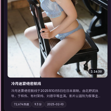
▶
1:16:30
冷月迷雾·绝密航线
冷月迷雾·绝密航线于2025年10月5日在日本首映，由北野武执
导，于和伟、有村架纯、刘德华等主演。影片以冒险为叙事主
轴，记忆碎片重组后，主角发现自己从未活过“真实”的一天；摄
72,674
热度
9.3
分
2025-02-10
影与配乐强化地域气质；站内亦可通过「国产免费观看高清电视