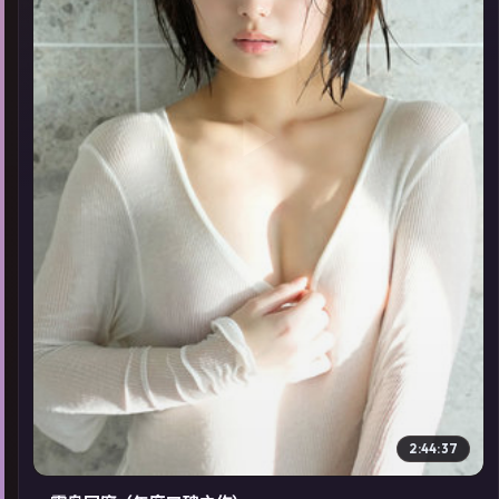
▶
2:44:37