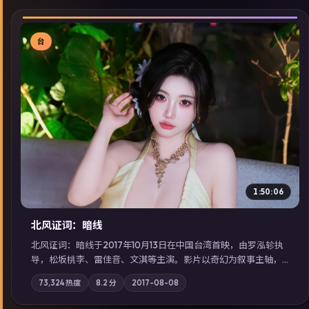
台
▶
1:50:06
北风证词：暗线
北风证词：暗线于2017年10月13日在中国台湾首映，由罗泓轸执
导，松坂桃李、雷佳音、文淇等主演。影片以奇幻为叙事主轴，
旧案重提，真相与谎言在同一条时间线上交锋；摄影与配乐强化
73,324
热度
8.2
分
2017-08-08
地域气质；站内亦可通过「国产免费观看高清电视剧在线看」延
展检索同类型高分佳作，畅享高清在线追剧体验。