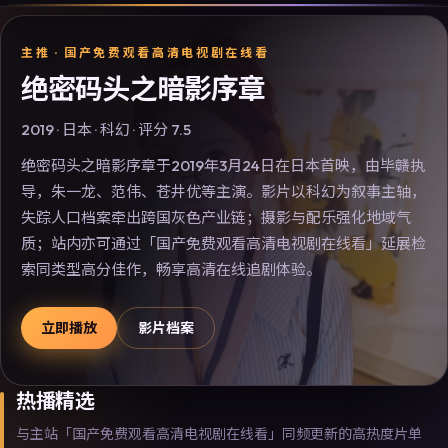
主推 ·
国产免费观看高清电视剧在线看
绝密码头之暗影序章
2019
·
日本
·
科幻
· 评分
7.5
绝密码头之暗影序章于2019年3月24日在日本首映，由毕赣执
导，朱一龙、范伟、苍井优等主演。影片以科幻为叙事主轴，
失踪人口档案牵出跨国灰色产业链；摄影与配乐强化地域气
质；站内亦可通过「国产免费观看高清电视剧在线看」延展检
索同类型高分佳作，畅享高清在线追剧体验。
立即播放
影片档案
热播精选
与主站「国产免费观看高清电视剧在线看」同频更新的高热度片单