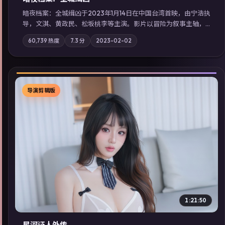
暗夜档案：全城缉凶于2023年1月14日在中国台湾首映，由宁浩执
导，文淇、黄政民、松坂桃李等主演。影片以冒险为叙事主轴，
两代人的执念在暴风雨夜正面相撞；摄影与配乐强化地域气质；
60,739
热度
7.3
分
2023-02-02
站内亦可通过「国产免费观看高清电视剧在线看」延展检索同类
型高分佳作，畅享高清在线追剧体验。
导演剪辑版
▶
1:21:50
星河证人外传