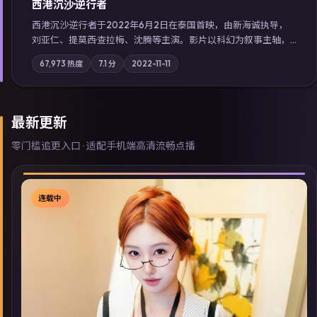
西港沉沙·逆行者
西港沉沙·逆行者于2022年6月2日在泰国首映，由新海诚执导，
刘亚仁、提莫西·查拉梅、沈腾等主演。影片以科幻为叙事主轴，
失踪人口档案牵出跨国灰色产业链；摄影与配乐强化地域气质；
67,973
热度
7.1
分
2022-11-11
站内亦可通过「国产免费观看高清电视剧在线看」延展检索同类
型高分佳作，畅享高清在线追剧体验。
最新更新
零门槛追更入口 · 适配手机端高清流畅点播
连载中
▶