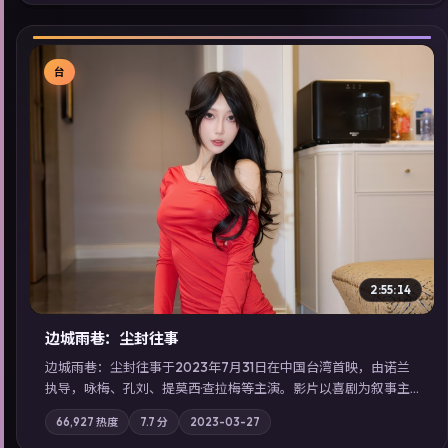
剧在线看」延展检索同类型高分佳作，畅享高清在线追剧体验。
台
▶
2:55:14
边城雨巷：尘封往事
边城雨巷：尘封往事于2023年7月31日在中国台湾首映，由诺兰
执导，咏梅、孔刘、提莫西·查拉梅等主演。影片以喜剧为叙事主
轴，旧案重提，真相与谎言在同一条时间线上交锋；摄影与配乐
66,927
热度
7.7
分
2023-03-27
强化地域气质；站内亦可通过「国产免费观看高清电视剧在线