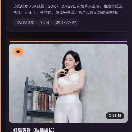
赤焰猎局·无删减版于2016年10月29日在加拿大首映，由维伦纽瓦
执导，河正宇、苍井优、张译等主演。影片以传记为叙事主轴，
亲情与职责必须在倒计时结束前做出抉择；摄影与配乐强化地域
10,783
热度
8.0
分
2016-07-07
气质；站内亦可通过「国产免费观看高清电视剧在线看」延展检
索同类型高分佳作，畅享高清在线追剧体验。
4K
▶
1:41:55
终局黄昏（独播加长）