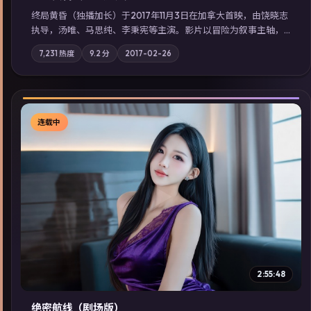
终局黄昏（独播加长）于2017年11月3日在加拿大首映，由饶晓志
执导，汤唯、马思纯、李秉宪等主演。影片以冒险为叙事主轴，
记忆碎片重组后，主角发现自己从未活过“真实”的一天；摄影与
7,231
热度
9.2
分
2017-02-26
配乐强化地域气质；站内亦可通过「国产免费观看高清电视剧在
线看」延展检索同类型高分佳作，畅享高清在线追剧体验。
连载中
▶
2:55:48
绝密航线（剧场版）