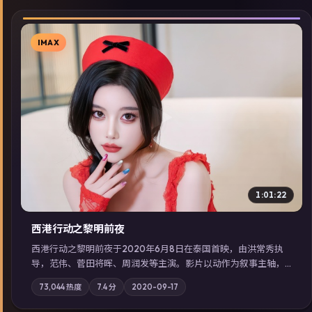
IMAX
▶
1:01:22
西港行动之黎明前夜
西港行动之黎明前夜于2020年6月8日在泰国首映，由洪常秀执
导，范伟、菅田将晖、周润发等主演。影片以动作为叙事主轴，
亲情与职责必须在倒计时结束前做出抉择；摄影与配乐强化地域
73,044
热度
7.4
分
2020-09-17
气质；站内亦可通过「国产免费观看高清电视剧在线看」延展检
索同类型高分佳作，畅享高清在线追剧体验。