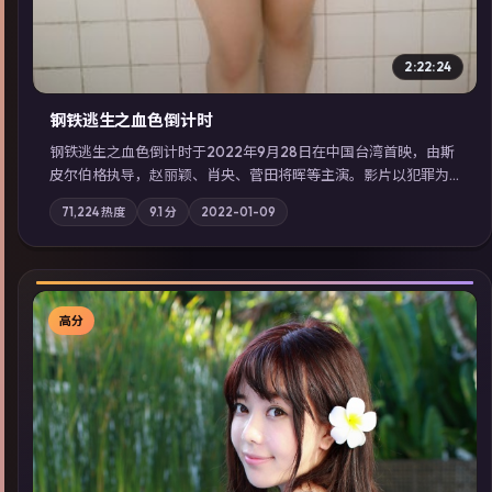
2:22:24
钢铁逃生之血色倒计时
钢铁逃生之血色倒计时于2022年9月28日在中国台湾首映，由斯
皮尔伯格执导，赵丽颖、肖央、菅田将晖等主演。影片以犯罪为
叙事主轴，失踪人口档案牵出跨国灰色产业链；摄影与配乐强化
71,224
热度
9.1
分
2022-01-09
地域气质；站内亦可通过「国产免费观看高清电视剧在线看」延
展检索同类型高分佳作，畅享高清在线追剧体验。
高分
▶