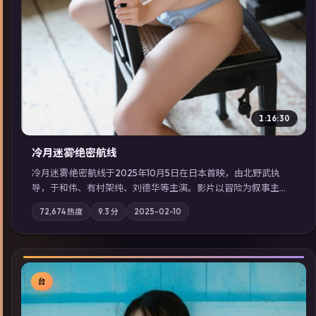
1:16:30
冷月迷雾·绝密航线
冷月迷雾·绝密航线于2025年10月5日在日本首映，由北野武执
导，于和伟、有村架纯、刘德华等主演。影片以冒险为叙事主
轴，记忆碎片重组后，主角发现自己从未活过“真实”的一天；摄
72,674
热度
9.3
分
2025-02-10
影与配乐强化地域气质；站内亦可通过「国产免费观看高清电视
剧在线看」延展检索同类型高分佳作，畅享高清在线追剧体验。
台