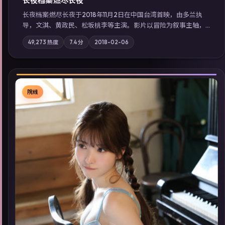
长夜档案·燃尽长夜
长夜档案·燃尽长夜于2018年11月2日在中国台湾首映，由多兰执
导，文淇、黄政民、松坂桃李等主演。影片以冒险为叙事主轴，
亲情与职责必须在倒计时结束前做出抉择；摄影与配乐强化地域
49,273
热度
7.4
分
2018-02-06
气质；站内亦可通过「国产免费观看高清电视剧在线看」延展检
索同类型高分佳作，畅享高清在线追剧体验。
院线