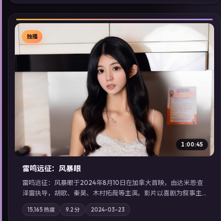
索同类型高分佳作，畅享高清在线追剧体验。
独播
▶
1:00:45
雷鸣远征：风暴眼
雷鸣远征：风暴眼于2024年8月10日在加拿大首映，由达米恩·查
泽雷执导，胡歌、秦昊、木村拓哉等主演。影片以喜剧为叙事主
轴，旧案重提，真相与谎言在同一条时间线上交锋；摄影与配乐
15,165
热度
9.2
分
2024-03-23
强化地域气质；站内亦可通过「国产免费观看高清电视剧在线