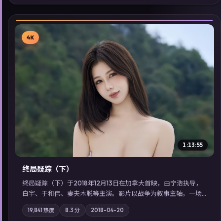
看」延展检索同类型高分佳作，畅享高清在线追剧体验。
4K
▶
1:13:55
终局疑踪（下）
终局疑踪（下）于2018年12月13日在加拿大首映，由宁浩执导，
白宇、于和伟、妻夫木聪等主演。影片以战争为叙事主轴，一场
意外将众人卷入不可撤回的连锁反应；摄影与配乐强化地域气
19,841
热度
8.3
分
2018-04-20
质；站内亦可通过「国产免费观看高清电视剧在线看」延展检索