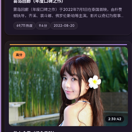
雾岛回廊（年度口碑之作）
雾岛回廊（年度口碑之作）于2022年7月1日在泰国首映，由朴赞
郁执导，齐溪、裴斗娜、佛罗伦斯·珀等主演。影片以奇幻为叙事
主轴，边境小镇的平静被一封匿名信彻底打破；摄影与配乐强化
69,711
热度
9.4
分
2022-08-20
地域气质；站内亦可通过「国产免费观看高清电视剧在线看」延
展检索同类型高分佳作，畅享高清在线追剧体验。
高分
▶
2:30:42