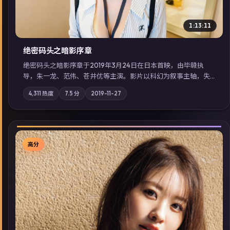
1:13:11
绝密码头之暗影序章
绝密码头之暗影序章于2019年3月24日在日本首映，由毕赣执
导，朱一龙、范伟、苍井优等主演。影片以科幻为叙事主轴，失
踪人口档案牵出跨国灰色产业链；摄影与配乐强化地域气质；站
4,311
热度
7.5
分
2019-11-27
内亦可通过「国产免费观看高清电视剧在线看」延展检索同类型
高分佳作，畅享高清在线追剧体验。
高分