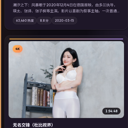
潮汐之下：风暴眼于2020年12月4日在德国首映，由多兰执导，
瑛太、张译、张子枫等主演。影片以喜剧为叙事主轴，一次普通
通勤演变成全城关注的生死营救；摄影与配乐强化地域气质；站
63,460
热度
8.8
分
2020-03-15
内亦可通过「国产免费观看高清电视剧在线看」延展检索同类型
高分佳作，畅享高清在线追剧体验。
4K
▶
1:54:48
无名交锋（杜比视界）