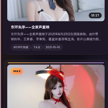
53:17
东环失序——全景声重映
东环失序——全景声重映于2021年8月23日在德国首映，由朴赞
郁执导，王景春、李秉宪、基里安·墨菲等主演。影片以悬疑为叙
事主轴，科技与人性的边界在实验事故后逐渐模糊；摄影与配乐
69,993
热度
7.4
分
2021-10-10
强化地域气质；站内亦可通过「国产免费观看高清电视剧在线
看」延展检索同类型高分佳作，畅享高清在线追剧体验。
IMAX
▶