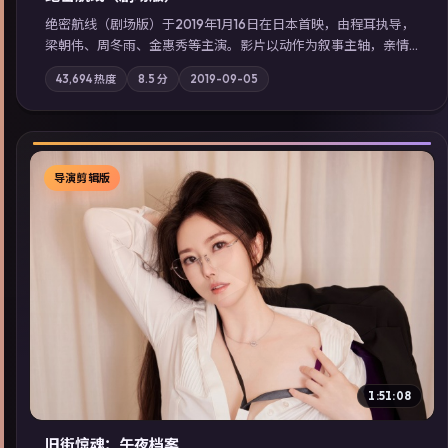
绝密航线（剧场版）于2019年1月16日在日本首映，由程耳执导，
梁朝伟、周冬雨、金惠秀等主演。影片以动作为叙事主轴，亲情
与职责必须在倒计时结束前做出抉择；摄影与配乐强化地域气
43,694
热度
8.5
分
2019-09-05
质；站内亦可通过「国产免费观看高清电视剧在线看」延展检索
同类型高分佳作，畅享高清在线追剧体验。
导演剪辑版
▶
1:51:08
旧街惊魂：午夜档案