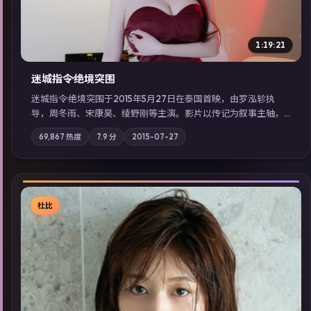
1:19:21
迷城指令·绝境突围
迷城指令·绝境突围于2015年5月27日在泰国首映，由罗泓轸执
导，周冬雨、宋康昊、绫野刚等主演。影片以传记为叙事主轴，
记忆碎片重组后，主角发现自己从未活过“真实”的一天；摄影与
69,867
热度
7.9
分
2015-07-27
配乐强化地域气质；站内亦可通过「国产免费观看高清电视剧在
线看」延展检索同类型高分佳作，畅享高清在线追剧体验。
杜比