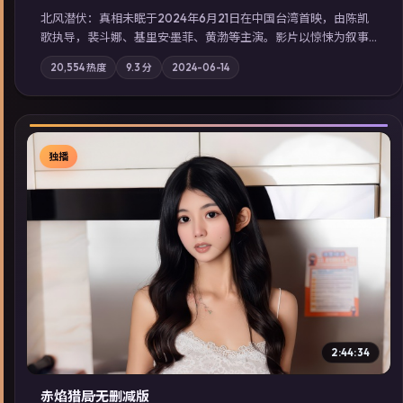
北风潜伏：真相未眠于2024年6月21日在中国台湾首映，由陈凯
歌执导，裴斗娜、基里安·墨菲、黄渤等主演。影片以惊悚为叙事
主轴，失踪人口档案牵出跨国灰色产业链；摄影与配乐强化地域
20,554
热度
9.3
分
2024-06-14
气质；站内亦可通过「国产免费观看高清电视剧在线看」延展检
索同类型高分佳作，畅享高清在线追剧体验。
独播
▶
2:44:34
赤焰猎局·无删减版