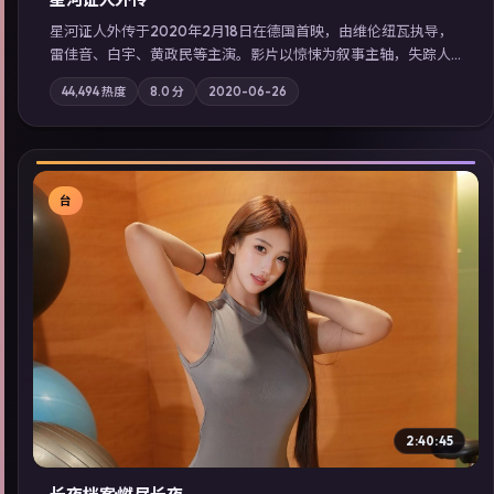
星河证人外传于2020年2月18日在德国首映，由维伦纽瓦执导，
雷佳音、白宇、黄政民等主演。影片以惊悚为叙事主轴，失踪人
口档案牵出跨国灰色产业链；摄影与配乐强化地域气质；站内亦
44,494
热度
8.0
分
2020-06-26
可通过「国产免费观看高清电视剧在线看」延展检索同类型高分
佳作，畅享高清在线追剧体验。
台
▶
2:40:45