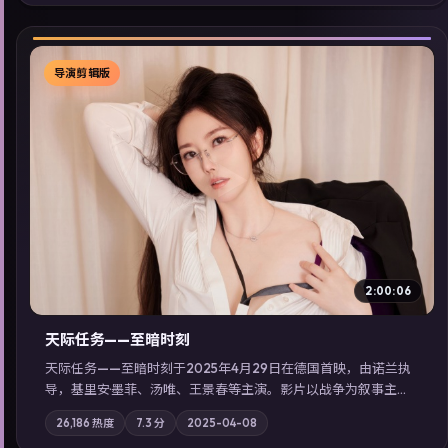
看」延展检索同类型高分佳作，畅享高清在线追剧体验。
导演剪辑版
▶
2:00:06
天际任务——至暗时刻
天际任务——至暗时刻于2025年4月29日在德国首映，由诺兰执
导，基里安·墨菲、汤唯、王景春等主演。影片以战争为叙事主
轴，城市霓虹背后，有人用规则改写命运；摄影与配乐强化地域
26,186
热度
7.3
分
2025-04-08
气质；站内亦可通过「国产免费观看高清电视剧在线看」延展检