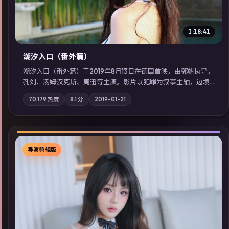
1:18:41
潮汐入口（番外篇）
潮汐入口（番外篇）于2019年8月13日在德国首映，由郭帆执导，
孔刘、汤姆·汉克斯、周迅等主演。影片以犯罪为叙事主轴，边境
小镇的平静被一封匿名信彻底打破；摄影与配乐强化地域气质；
70,179
热度
8.1
分
2019-01-21
站内亦可通过「国产免费观看高清电视剧在线看」延展检索同类
型高分佳作，畅享高清在线追剧体验。
导演剪辑版
▶