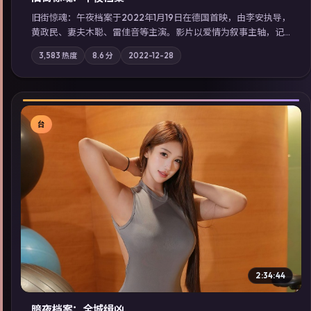
旧街惊魂：午夜档案于2022年1月19日在德国首映，由李安执导，
黄政民、妻夫木聪、雷佳音等主演。影片以爱情为叙事主轴，记
忆碎片重组后，主角发现自己从未活过“真实”的一天；摄影与配
3,583
热度
8.6
分
2022-12-28
乐强化地域气质；站内亦可通过「国产免费观看高清电视剧在线
看」延展检索同类型高分佳作，畅享高清在线追剧体验。
台
▶
2:34:44
暗夜档案：全城缉凶