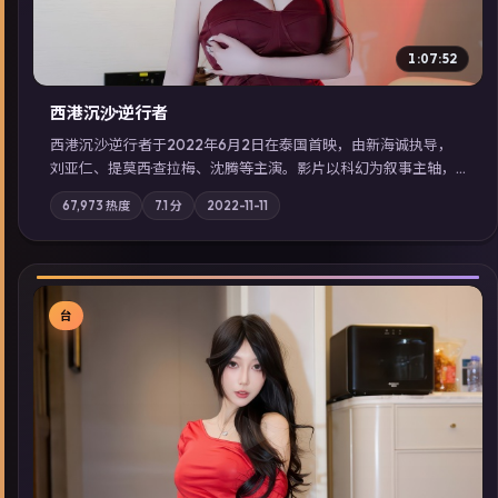
1:07:52
西港沉沙·逆行者
西港沉沙·逆行者于2022年6月2日在泰国首映，由新海诚执导，
刘亚仁、提莫西·查拉梅、沈腾等主演。影片以科幻为叙事主轴，
失踪人口档案牵出跨国灰色产业链；摄影与配乐强化地域气质；
67,973
热度
7.1
分
2022-11-11
站内亦可通过「国产免费观看高清电视剧在线看」延展检索同类
型高分佳作，畅享高清在线追剧体验。
台
▶