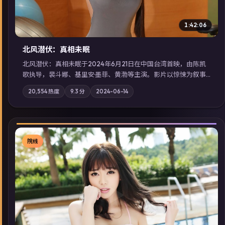
1:42:06
北风潜伏：真相未眠
北风潜伏：真相未眠于2024年6月21日在中国台湾首映，由陈凯
歌执导，裴斗娜、基里安·墨菲、黄渤等主演。影片以惊悚为叙事
主轴，失踪人口档案牵出跨国灰色产业链；摄影与配乐强化地域
20,554
热度
9.3
分
2024-06-14
气质；站内亦可通过「国产免费观看高清电视剧在线看」延展检
索同类型高分佳作，畅享高清在线追剧体验。
院线
▶