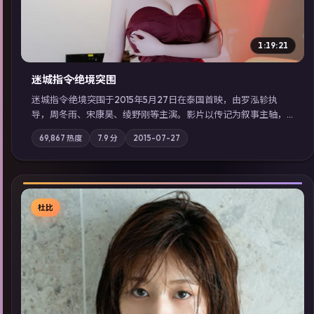
1:19:21
迷城指令·绝境突围
迷城指令·绝境突围于2015年5月27日在泰国首映，由罗泓轸执
导，周冬雨、宋康昊、绫野刚等主演。影片以传记为叙事主轴，
记忆碎片重组后，主角发现自己从未活过“真实”的一天；摄影与
69,867
热度
7.9
分
2015-07-27
配乐强化地域气质；站内亦可通过「国产免费观看高清电视剧在
线看」延展检索同类型高分佳作，畅享高清在线追剧体验。
杜比