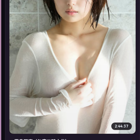
▶
2:44:37