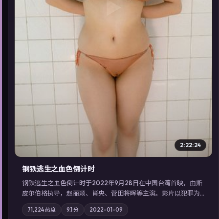
▶
2:22:24
钢铁逃生之血色倒计时
钢铁逃生之血色倒计时于2022年9月28日在中国台湾首映，由斯
皮尔伯格执导，赵丽颖、肖央、菅田将晖等主演。影片以犯罪为
叙事主轴，失踪人口档案牵出跨国灰色产业链；摄影与配乐强化
71,224
热度
9.1
分
2022-01-09
地域气质；站内亦可通过「国产免费观看高清电视剧在线看」延