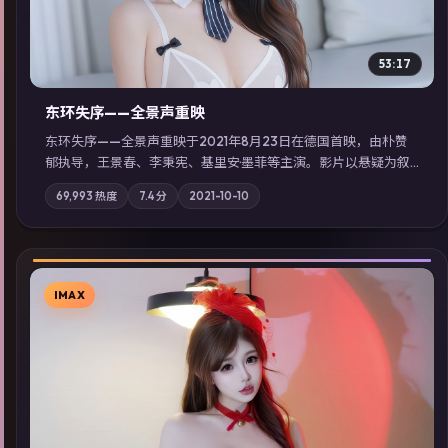
53:17
东环失序——全景声重映
东环失序——全景声重映于2021年8月23日在德国首映，由朴赞
郁执导，王景春、李秉宪、基里安·墨菲等主演。影片以悬疑为叙
事主轴，科技与人性的边界在实验事故后逐渐模糊；摄影与配乐
69,993
热度
7.4
分
2021-10-10
强化地域气质；站内亦可通过「国产免费观看高清电视剧在线
看」延展检索同类型高分佳作，畅享高清在线追剧体验。
IMAX
▶