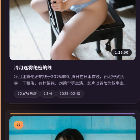
1:16:30
冷月迷雾·绝密航线
冷月迷雾·绝密航线于2025年10月5日在日本首映，由北野武执
导，于和伟、有村架纯、刘德华等主演。影片以冒险为叙事主
轴，记忆碎片重组后，主角发现自己从未活过“真实”的一天；摄
72,674
热度
9.3
分
2025-02-10
影与配乐强化地域气质；站内亦可通过「国产免费观看高清电视
剧在线看」延展检索同类型高分佳作，畅享高清在线追剧体验。
台