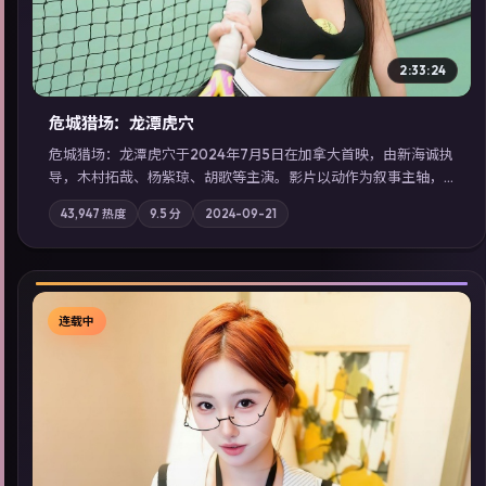
2:33:24
危城猎场：龙潭虎穴
危城猎场：龙潭虎穴于2024年7月5日在加拿大首映，由新海诚执
导，木村拓哉、杨紫琼、胡歌等主演。影片以动作为叙事主轴，
亲情与职责必须在倒计时结束前做出抉择；摄影与配乐强化地域
43,947
热度
9.5
分
2024-09-21
气质；站内亦可通过「国产免费观看高清电视剧在线看」延展检
索同类型高分佳作，畅享高清在线追剧体验。
连载中
▶