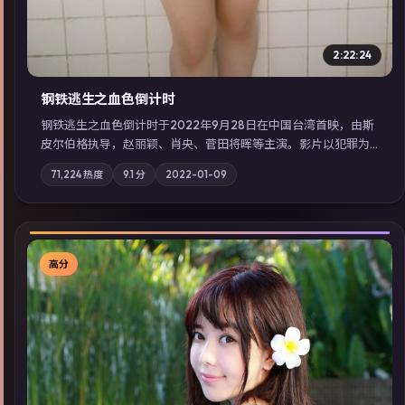
2:22:24
钢铁逃生之血色倒计时
钢铁逃生之血色倒计时于2022年9月28日在中国台湾首映，由斯
皮尔伯格执导，赵丽颖、肖央、菅田将晖等主演。影片以犯罪为
叙事主轴，失踪人口档案牵出跨国灰色产业链；摄影与配乐强化
71,224
热度
9.1
分
2022-01-09
地域气质；站内亦可通过「国产免费观看高清电视剧在线看」延
展检索同类型高分佳作，畅享高清在线追剧体验。
高分
▶