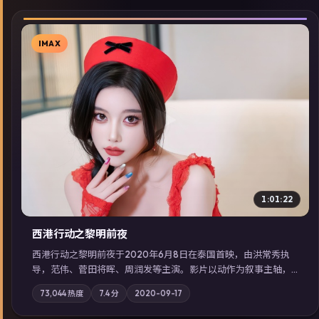
IMAX
▶
1:01:22
西港行动之黎明前夜
西港行动之黎明前夜于2020年6月8日在泰国首映，由洪常秀执
导，范伟、菅田将晖、周润发等主演。影片以动作为叙事主轴，
亲情与职责必须在倒计时结束前做出抉择；摄影与配乐强化地域
73,044
热度
7.4
分
2020-09-17
气质；站内亦可通过「国产免费观看高清电视剧在线看」延展检
索同类型高分佳作，畅享高清在线追剧体验。