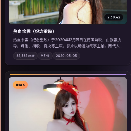
2:30:42
热血余震（纪念重映）
热血余震（纪念重映）于2020年12月15日在德国首映，由欧容执
导，巩俐、胡歌、肖央等主演。影片以动漫为叙事主轴，两代人
的执念在暴风雨夜正面相撞；摄影与配乐强化地域气质；站内亦
68,568
热度
9.3
分
2020-05-05
可通过「国产免费观看高清电视剧在线看」延展检索同类型高分
佳作，畅享高清在线追剧体验。
IMAX
▶