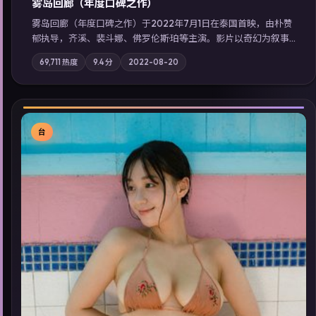
雾岛回廊（年度口碑之作）
雾岛回廊（年度口碑之作）于2022年7月1日在泰国首映，由朴赞
郁执导，齐溪、裴斗娜、佛罗伦斯·珀等主演。影片以奇幻为叙事
主轴，边境小镇的平静被一封匿名信彻底打破；摄影与配乐强化
69,711
热度
9.4
分
2022-08-20
地域气质；站内亦可通过「国产免费观看高清电视剧在线看」延
展检索同类型高分佳作，畅享高清在线追剧体验。
台