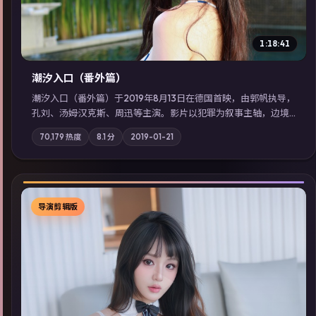
1:18:41
潮汐入口（番外篇）
潮汐入口（番外篇）于2019年8月13日在德国首映，由郭帆执导，
孔刘、汤姆·汉克斯、周迅等主演。影片以犯罪为叙事主轴，边境
小镇的平静被一封匿名信彻底打破；摄影与配乐强化地域气质；
70,179
热度
8.1
分
2019-01-21
站内亦可通过「国产免费观看高清电视剧在线看」延展检索同类
型高分佳作，畅享高清在线追剧体验。
导演剪辑版
▶