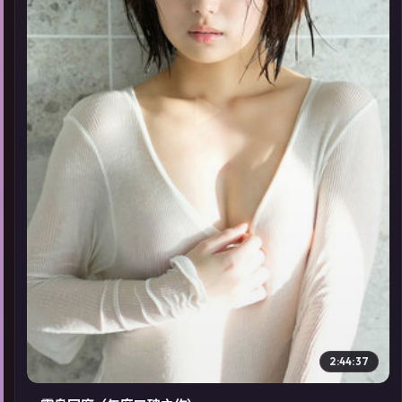
▶
2:44:37