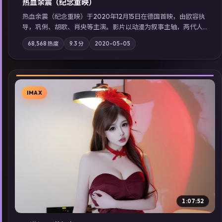
热血余震（纪念重映）
热血余震（纪念重映）于2020年12月15日在德国首映，由欧容执
导，巩俐、胡歌、肖央等主演。影片以动漫为叙事主轴，两代人
的执念在暴风雨夜正面相撞；摄影与配乐强化地域气质；站内亦
68,568
热度
9.3
分
2020-05-05
可通过「国产免费观看高清电视剧在线看」延展检索同类型高分
佳作，畅享高清在线追剧体验。
IMAX
▶
1:07:52