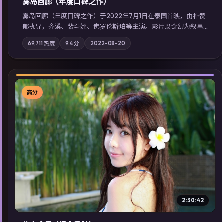
雾岛回廊（年度口碑之作）
雾岛回廊（年度口碑之作）于2022年7月1日在泰国首映，由朴赞
郁执导，齐溪、裴斗娜、佛罗伦斯·珀等主演。影片以奇幻为叙事
主轴，边境小镇的平静被一封匿名信彻底打破；摄影与配乐强化
69,711
热度
9.4
分
2022-08-20
地域气质；站内亦可通过「国产免费观看高清电视剧在线看」延
展检索同类型高分佳作，畅享高清在线追剧体验。
高分
▶
2:30:42