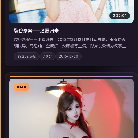
2:17:04
裂谷悬案——迷雾归来
裂谷悬案——迷雾归来于2015年12月12日在日本首映，由庵野秀
明执导，马思纯、全度妍、安藤樱等主演。影片以爱情为叙事主
轴，两代人的执念在暴风雨夜正面相撞；摄影与配乐强化地域气
29,252
热度
7.0
分
2015-12-20
质；站内亦可通过「国产免费观看高清电视剧在线看」延展检索
同类型高分佳作，畅享高清在线追剧体验。
IMAX
▶