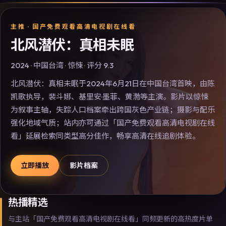
主推 ·
国产免费观看高清电视剧在线看
北风潜伏：真相未眠
2024
·
中国台湾
·
惊悚
· 评分
9.3
北风潜伏：真相未眠于2024年6月21日在中国台湾首映，由陈
凯歌执导，裴斗娜、基里安·墨菲、黄渤等主演。影片以惊悚
为叙事主轴，失踪人口档案牵出跨国灰色产业链；摄影与配乐
强化地域气质；站内亦可通过「国产免费观看高清电视剧在线
看」延展检索同类型高分佳作，畅享高清在线追剧体验。
立即播放
影片档案
热播精选
与主站「国产免费观看高清电视剧在线看」同频更新的高热度片单