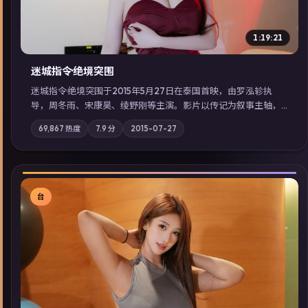
1:19:21
迷城指令·绝境突围
迷城指令·绝境突围于2015年5月27日在泰国首映，由罗泓轸执
导，周冬雨、宋康昊、绫野刚等主演。影片以传记为叙事主轴，
记忆碎片重组后，主角发现自己从未活过“真实”的一天；摄影与
69,867
热度
7.9
分
2015-07-27
配乐强化地域气质；站内亦可通过「国产免费观看高清电视剧在
线看」延展检索同类型高分佳作，畅享高清在线追剧体验。
台
▶