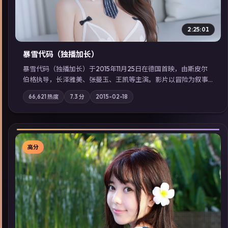
2:25:01
暴雪代码（独播加长）
暴雪代码（独播加长）于2015年11月25日在德国首映，由斯皮尔
伯格执导，长泽雅美、张曼玉、王凯等主演。影片以冒险为叙事
主轴，亲情与职责必须在倒计时结束前做出抉择；摄影与配乐强
66,621
热度
7.3
分
2015-02-18
化地域气质；站内亦可通过「国产免费观看高清电视剧在线看」
延展检索同类型高分佳作，畅享高清在线追剧体验。
高分
▶