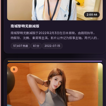
2:00:44
南城黎明·无删减版
南城黎明·无删减版于2022年2月3日在日本首映，由路阳执导，
杨紫琼、沈腾、秦昊等主演。影片以传记为叙事主轴，两代人的
执念在暴风雨夜正面相撞；摄影与配乐强化地域气质；站内亦可
57,607
热度
8.1
分
2022-07-15
通过「国产免费观看高清电视剧在线看」延展检索同类型高分佳
作，畅享高清在线追剧体验。
台
▶