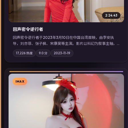
2:14:43
回声密令·逆行者
回声密令·逆行者于2023年3月10日在中国台湾首映，由李安执
导，刘亦菲、张子枫、宋康昊等主演。影片以科幻为叙事主轴，
一场意外将众人卷入不可撤回的连锁反应；摄影与配乐强化地域
17,226
热度
9.0
分
2023-11-19
气质；站内亦可通过「国产免费观看高清电视剧在线看」延展检
索同类型高分佳作，畅享高清在线追剧体验。
IMAX
▶