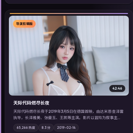
展检索同类型高分佳作，畅享高清在线追剧体验。
导演剪辑版
▶
42:46
天际代码·燃尽长夜
天际代码·燃尽长夜于2019年3月5日在德国首映，由达米恩·查泽雷
执导，长泽雅美、张曼玉、王凯等主演。影片以冒险为叙事主
轴，记忆碎片重组后，主角发现自己从未活过“真实”的一天；摄
65,266
热度
8.3
分
2019-02-14
影与配乐强化地域气质；站内亦可通过「国产免费观看高清电视