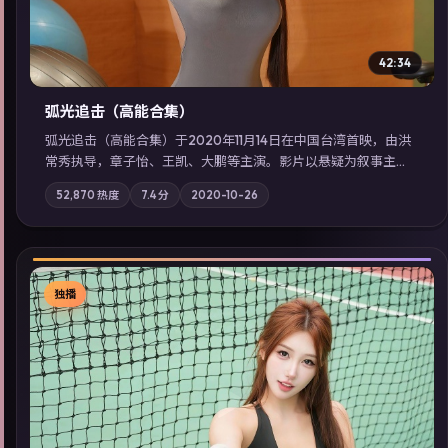
42:34
弧光追击（高能合集）
弧光追击（高能合集）于2020年11月14日在中国台湾首映，由洪
常秀执导，章子怡、王凯、大鹏等主演。影片以悬疑为叙事主
轴，科技与人性的边界在实验事故后逐渐模糊；摄影与配乐强化
52,870
热度
7.4
分
2020-10-26
地域气质；站内亦可通过「国产免费观看高清电视剧在线看」延
展检索同类型高分佳作，畅享高清在线追剧体验。
独播
▶