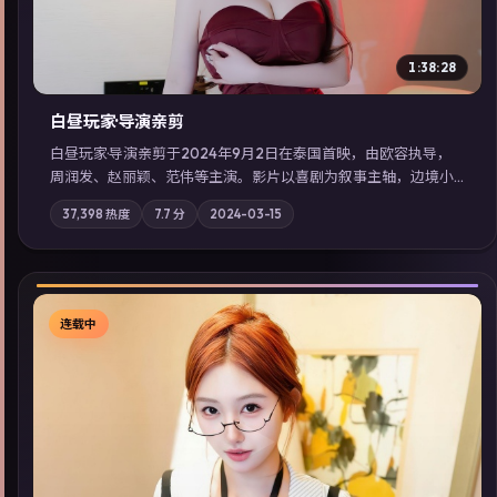
1:38:28
白昼玩家·导演亲剪
白昼玩家·导演亲剪于2024年9月2日在泰国首映，由欧容执导，
周润发、赵丽颖、范伟等主演。影片以喜剧为叙事主轴，边境小
镇的平静被一封匿名信彻底打破；摄影与配乐强化地域气质；站
37,398
热度
7.7
分
2024-03-15
内亦可通过「国产免费观看高清电视剧在线看」延展检索同类型
高分佳作，畅享高清在线追剧体验。
连载中
▶