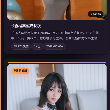
2:40:45
长夜档案·燃尽长夜
长夜档案·燃尽长夜于2018年11月2日在中国台湾首映，由多兰执
导，文淇、黄政民、松坂桃李等主演。影片以冒险为叙事主轴，
亲情与职责必须在倒计时结束前做出抉择；摄影与配乐强化地域
49,273
热度
7.4
分
2018-02-06
气质；站内亦可通过「国产免费观看高清电视剧在线看」延展检
索同类型高分佳作，畅享高清在线追剧体验。
导演剪辑版
▶