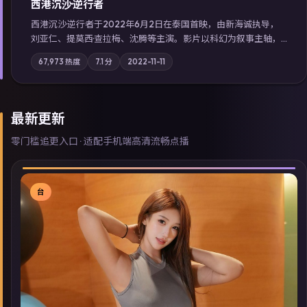
西港沉沙·逆行者
西港沉沙·逆行者于2022年6月2日在泰国首映，由新海诚执导，
刘亚仁、提莫西·查拉梅、沈腾等主演。影片以科幻为叙事主轴，
失踪人口档案牵出跨国灰色产业链；摄影与配乐强化地域气质；
67,973
热度
7.1
分
2022-11-11
站内亦可通过「国产免费观看高清电视剧在线看」延展检索同类
型高分佳作，畅享高清在线追剧体验。
最新更新
零门槛追更入口 · 适配手机端高清流畅点播
台
▶