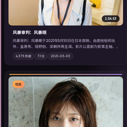
1:54:53
风暴审判：风暴眼
风暴审判：风暴眼于2021年5月10日在日本首映，由是枝裕和执
导，金惠秀、绫野刚、梁朝伟等主演。影片以喜剧为叙事主轴，
边境小镇的平静被一封匿名信彻底打破；摄影与配乐强化地域气
4,575
热度
7.1
分
2021-03-03
质；站内亦可通过「国产免费观看高清电视剧在线看」延展检索
同类型高分佳作，畅享高清在线追剧体验。
杜比