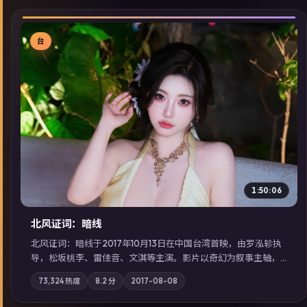
台
▶
1:50:06
北风证词：暗线
北风证词：暗线于2017年10月13日在中国台湾首映，由罗泓轸执
导，松坂桃李、雷佳音、文淇等主演。影片以奇幻为叙事主轴，
旧案重提，真相与谎言在同一条时间线上交锋；摄影与配乐强化
73,324
热度
8.2
分
2017-08-08
地域气质；站内亦可通过「国产免费观看高清电视剧在线看」延
展检索同类型高分佳作，畅享高清在线追剧体验。