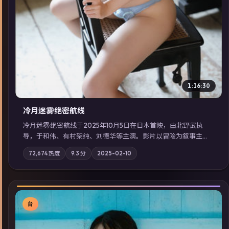
1:16:30
冷月迷雾·绝密航线
冷月迷雾·绝密航线于2025年10月5日在日本首映，由北野武执
导，于和伟、有村架纯、刘德华等主演。影片以冒险为叙事主
轴，记忆碎片重组后，主角发现自己从未活过“真实”的一天；摄
72,674
热度
9.3
分
2025-02-10
影与配乐强化地域气质；站内亦可通过「国产免费观看高清电视
剧在线看」延展检索同类型高分佳作，畅享高清在线追剧体验。
台