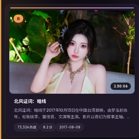
台
▶
1:50:06
北风证词：暗线
北风证词：暗线于2017年10月13日在中国台湾首映，由罗泓轸执
导，松坂桃李、雷佳音、文淇等主演。影片以奇幻为叙事主轴，
旧案重提，真相与谎言在同一条时间线上交锋；摄影与配乐强化
73,324
热度
8.2
分
2017-08-08
地域气质；站内亦可通过「国产免费观看高清电视剧在线看」延
展检索同类型高分佳作，畅享高清在线追剧体验。