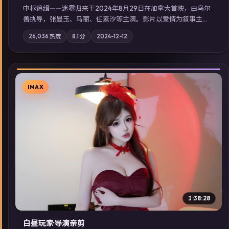
中枢追缉——迷雾归来于2024年8月29日在加拿大首映，由乌尔
善执导，张曼玉、马丽、任素汐等主演。影片以爱情为叙事主
轴，记忆碎片重组后，主角发现自己从未活过“真实”的一天；摄
26,036
热度
8.1
分
2024-12-12
影与配乐强化地域气质；站内亦可通过「国产免费观看高清电视
剧在线看」延展检索同类型高分佳作，畅享高清在线追剧体验。
IMAX
▶
1:38:28
白昼玩家·导演亲剪