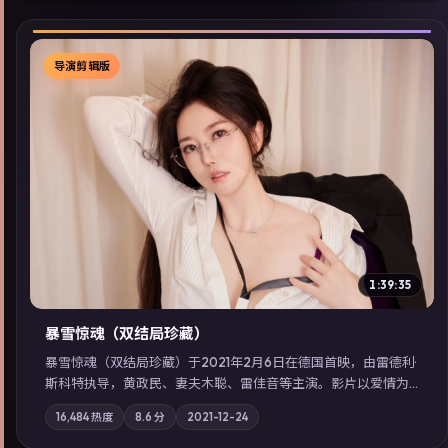
导演剪辑版
▶
1:39:35
暴雪惊魂（双结局珍藏）
暴雪惊魂（双结局珍藏）于2021年2月6日在德国首映，由雷德利·
斯科特执导，黄政民、妻夫木聪、雷佳音等主演。影片以爱情为
叙事主轴，科技与人性的边界在实验事故后逐渐模糊；摄影与配
16,484
热度
8.6
分
2021-12-24
乐强化地域气质；站内亦可通过「国产免费观看高清电视剧在线
看」延展检索同类型高分佳作，畅享高清在线追剧体验。