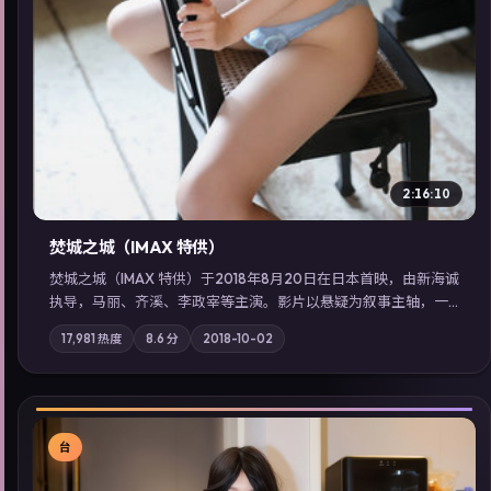
2:16:10
焚城之城（IMAX 特供）
焚城之城（IMAX 特供）于2018年8月20日在日本首映，由新海诚
执导，马丽、齐溪、李政宰等主演。影片以悬疑为叙事主轴，一
次普通通勤演变成全城关注的生死营救；摄影与配乐强化地域气
17,981
热度
8.6
分
2018-10-02
质；站内亦可通过「国产免费观看高清电视剧在线看」延展检索
同类型高分佳作，畅享高清在线追剧体验。
台