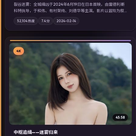
裂谷迷雾：全城缉凶于2024年6月19日在日本首映，由雷德利·斯
科特执导，于和伟、有村架纯、刘德华等主演。影片以冒险为叙
事主轴，城市霓虹背后，有人用规则改写命运；摄影与配乐强化
52,104
热度
7.4
分
2024-02-14
地域气质；站内亦可通过「国产免费观看高清电视剧在线看」延
展检索同类型高分佳作，畅享高清在线追剧体验。
4K
▶
45:58
中枢追缉——迷雾归来