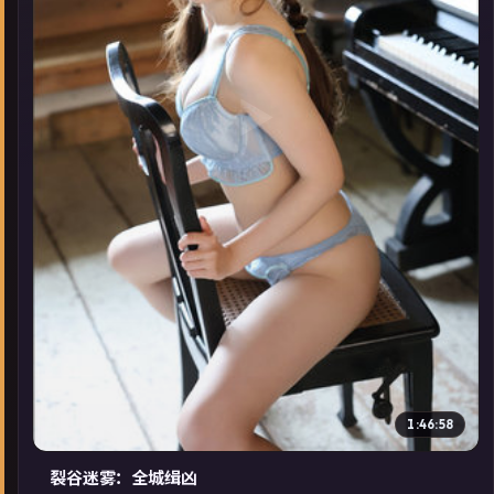
▶
1:46:58
裂谷迷雾：全城缉凶