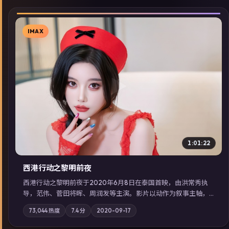
IMAX
▶
1:01:22
西港行动之黎明前夜
西港行动之黎明前夜于2020年6月8日在泰国首映，由洪常秀执
导，范伟、菅田将晖、周润发等主演。影片以动作为叙事主轴，
亲情与职责必须在倒计时结束前做出抉择；摄影与配乐强化地域
73,044
热度
7.4
分
2020-09-17
气质；站内亦可通过「国产免费观看高清电视剧在线看」延展检
索同类型高分佳作，畅享高清在线追剧体验。