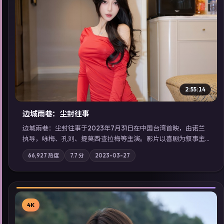
▶
2:55:14
边城雨巷：尘封往事
边城雨巷：尘封往事于2023年7月31日在中国台湾首映，由诺兰
执导，咏梅、孔刘、提莫西·查拉梅等主演。影片以喜剧为叙事主
轴，旧案重提，真相与谎言在同一条时间线上交锋；摄影与配乐
66,927
热度
7.7
分
2023-03-27
强化地域气质；站内亦可通过「国产免费观看高清电视剧在线
看」延展检索同类型高分佳作，畅享高清在线追剧体验。
4K