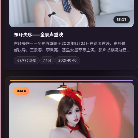
53:17
东环失序——全景声重映
东环失序——全景声重映于2021年8月23日在德国首映，由朴赞
郁执导，王景春、李秉宪、基里安·墨菲等主演。影片以悬疑为叙
事主轴，科技与人性的边界在实验事故后逐渐模糊；摄影与配乐
69,993
热度
7.4
分
2021-10-10
强化地域气质；站内亦可通过「国产免费观看高清电视剧在线
看」延展检索同类型高分佳作，畅享高清在线追剧体验。
IMAX
▶