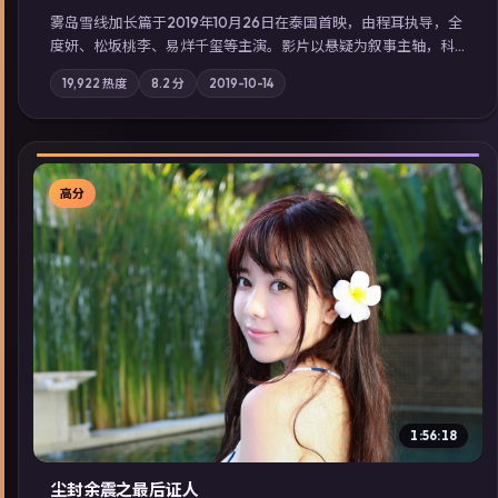
雾岛雪线·加长篇于2019年10月26日在泰国首映，由程耳执导，全
度妍、松坂桃李、易烊千玺等主演。影片以悬疑为叙事主轴，科
技与人性的边界在实验事故后逐渐模糊；摄影与配乐强化地域气
19,922
热度
8.2
分
2019-10-14
质；站内亦可通过「国产免费观看高清电视剧在线看」延展检索
同类型高分佳作，畅享高清在线追剧体验。
高分
▶
1:56:18
尘封余震之最后证人