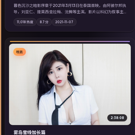
暮色沉沙之暗影序章于2021年3月13日在泰国首映，由阿彼尔邦执
导，刘亚仁、提莫西·查拉梅、沈腾等主演。影片以科幻为叙事主
轴，一场意外将众人卷入不可撤回的连锁反应；摄影与配乐强化
11,018
热度
8.7
分
2021-11-07
地域气质；站内亦可通过「国产免费观看高清电视剧在线看」延
展检索同类型高分佳作，畅享高清在线追剧体验。
杜比
▶
2:38:08
雾岛雪线·加长篇