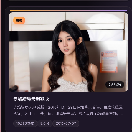
独播
▶
2:44:34
赤焰猎局·无删减版
赤焰猎局·无删减版于2016年10月29日在加拿大首映，由维伦纽瓦
执导，河正宇、苍井优、张译等主演。影片以传记为叙事主轴，
亲情与职责必须在倒计时结束前做出抉择；摄影与配乐强化地域
10,783
热度
8.0
分
2016-07-07
气质；站内亦可通过「国产免费观看高清电视剧在线看」延展检