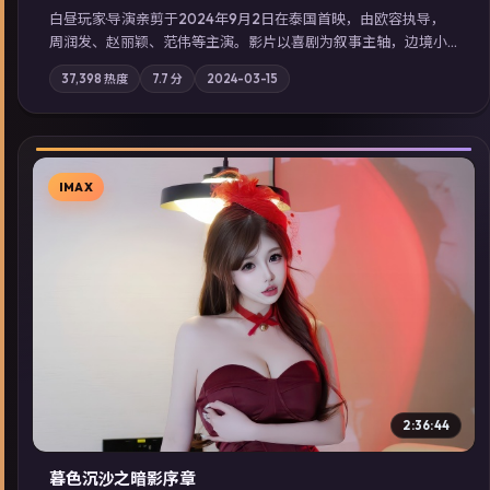
白昼玩家·导演亲剪于2024年9月2日在泰国首映，由欧容执导，
周润发、赵丽颖、范伟等主演。影片以喜剧为叙事主轴，边境小
镇的平静被一封匿名信彻底打破；摄影与配乐强化地域气质；站
37,398
热度
7.7
分
2024-03-15
内亦可通过「国产免费观看高清电视剧在线看」延展检索同类型
高分佳作，畅享高清在线追剧体验。
IMAX
▶
2:36:44
暮色沉沙之暗影序章