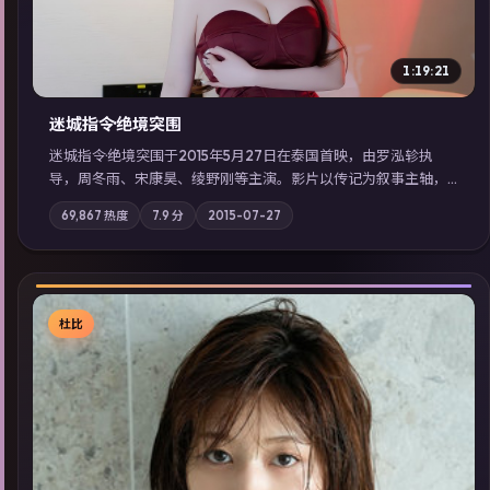
1:19:21
迷城指令·绝境突围
迷城指令·绝境突围于2015年5月27日在泰国首映，由罗泓轸执
导，周冬雨、宋康昊、绫野刚等主演。影片以传记为叙事主轴，
记忆碎片重组后，主角发现自己从未活过“真实”的一天；摄影与
69,867
热度
7.9
分
2015-07-27
配乐强化地域气质；站内亦可通过「国产免费观看高清电视剧在
线看」延展检索同类型高分佳作，畅享高清在线追剧体验。
杜比