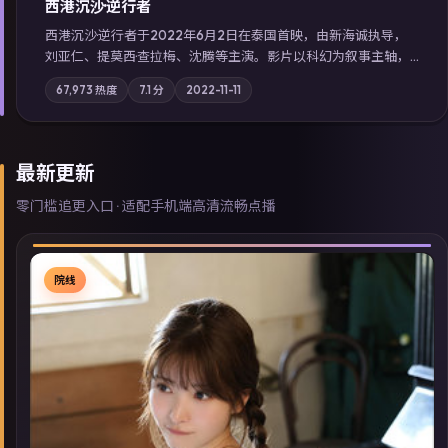
西港沉沙·逆行者
西港沉沙·逆行者于2022年6月2日在泰国首映，由新海诚执导，
刘亚仁、提莫西·查拉梅、沈腾等主演。影片以科幻为叙事主轴，
失踪人口档案牵出跨国灰色产业链；摄影与配乐强化地域气质；
67,973
热度
7.1
分
2022-11-11
站内亦可通过「国产免费观看高清电视剧在线看」延展检索同类
型高分佳作，畅享高清在线追剧体验。
最新更新
零门槛追更入口 · 适配手机端高清流畅点播
院线