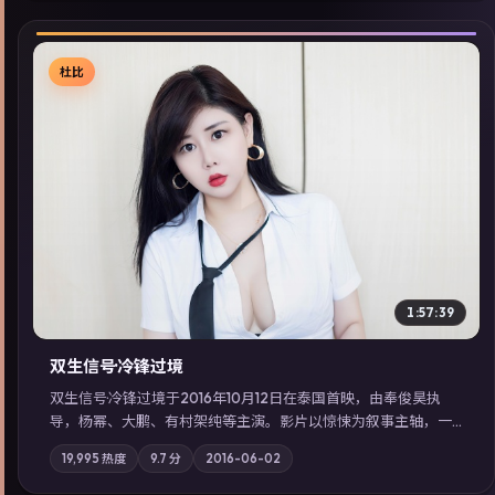
杜比
▶
1:57:39
双生信号·冷锋过境
双生信号·冷锋过境于2016年10月12日在泰国首映，由奉俊昊执
导，杨幂、大鹏、有村架纯等主演。影片以惊悚为叙事主轴，一
场意外将众人卷入不可撤回的连锁反应；摄影与配乐强化地域气
19,995
热度
9.7
分
2016-06-02
质；站内亦可通过「国产免费观看高清电视剧在线看」延展检索
同类型高分佳作，畅享高清在线追剧体验。