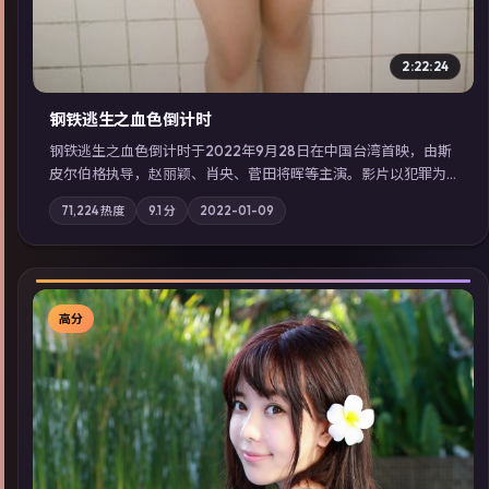
2:22:24
钢铁逃生之血色倒计时
钢铁逃生之血色倒计时于2022年9月28日在中国台湾首映，由斯
皮尔伯格执导，赵丽颖、肖央、菅田将晖等主演。影片以犯罪为
叙事主轴，失踪人口档案牵出跨国灰色产业链；摄影与配乐强化
71,224
热度
9.1
分
2022-01-09
地域气质；站内亦可通过「国产免费观看高清电视剧在线看」延
展检索同类型高分佳作，畅享高清在线追剧体验。
高分
▶