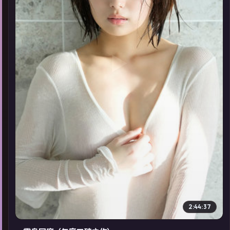
▶
2:44:37