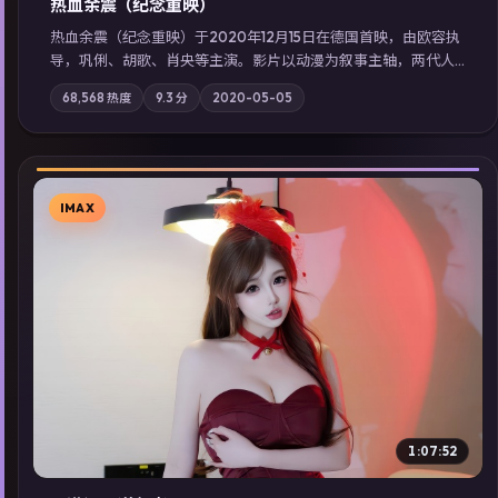
热血余震（纪念重映）
热血余震（纪念重映）于2020年12月15日在德国首映，由欧容执
导，巩俐、胡歌、肖央等主演。影片以动漫为叙事主轴，两代人
的执念在暴风雨夜正面相撞；摄影与配乐强化地域气质；站内亦
68,568
热度
9.3
分
2020-05-05
可通过「国产免费观看高清电视剧在线看」延展检索同类型高分
佳作，畅享高清在线追剧体验。
IMAX
▶
1:07:52