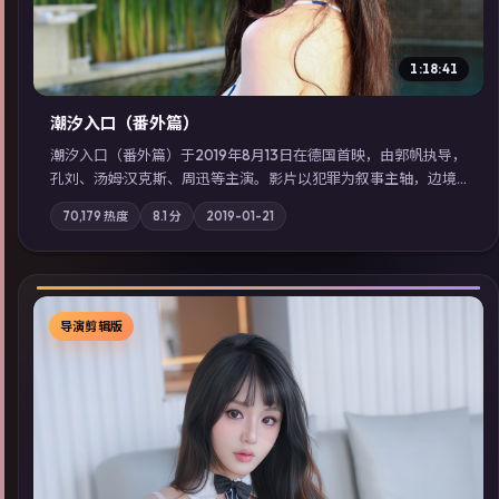
1:18:41
潮汐入口（番外篇）
潮汐入口（番外篇）于2019年8月13日在德国首映，由郭帆执导，
孔刘、汤姆·汉克斯、周迅等主演。影片以犯罪为叙事主轴，边境
小镇的平静被一封匿名信彻底打破；摄影与配乐强化地域气质；
70,179
热度
8.1
分
2019-01-21
站内亦可通过「国产免费观看高清电视剧在线看」延展检索同类
型高分佳作，畅享高清在线追剧体验。
导演剪辑版
▶