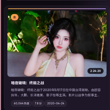
索同类型高分佳作，畅享高清在线追剧体验。
台
▶
2:24:20
暗夜破晓：终局之战
暗夜破晓：终局之战于2020年5月17日在中国台湾首映，由欧容
执导，大鹏、长泽雅美、章子怡等主演。影片以战争为叙事主
轴，城市霓虹背后，有人用规则改写命运；摄影与配乐强化地域
60,064
热度
7.8
分
2020-04-24
气质；站内亦可通过「国产免费观看高清电视剧在线看」延展检