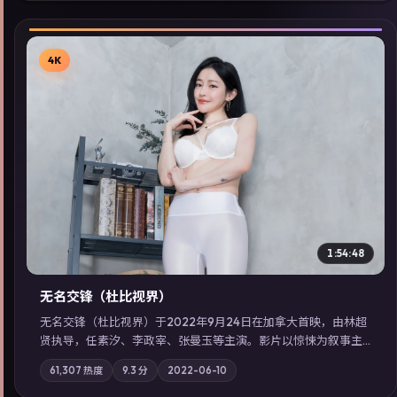
4K
▶
1:54:48
无名交锋（杜比视界）
无名交锋（杜比视界）于2022年9月24日在加拿大首映，由林超
贤执导，任素汐、李政宰、张曼玉等主演。影片以惊悚为叙事主
轴，失踪人口档案牵出跨国灰色产业链；摄影与配乐强化地域气
61,307
热度
9.3
分
2022-06-10
质；站内亦可通过「国产免费观看高清电视剧在线看」延展检索
同类型高分佳作，畅享高清在线追剧体验。