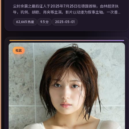
尘封余震之最后证人于2025年7月25日在德国首映，由林超贤执
导，巩俐、胡歌、肖央等主演。影片以动漫为叙事主轴，一次普
通通勤演变成全城关注的生死营救；摄影与配乐强化地域气质；
62,665
热度
9.5
分
2025-05-01
站内亦可通过「国产免费观看高清电视剧在线看」延展检索同类
型高分佳作，畅享高清在线追剧体验。
杜比