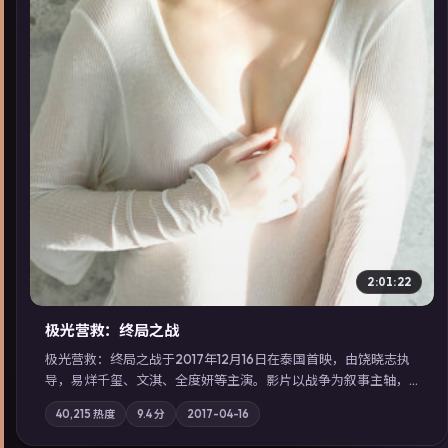
▶
2:01:22
极光营救：终局之战
极光营救：终局之战于2017年12月16日在泰国首映，由饶晓志执
导，易烊千玺、文淇、全度妍等主演。影片以战争为叙事主轴，
一场意外将众人卷入不可撤回的连锁反应；摄影与配乐强化地域
40,215
热度
9.4
分
2017-04-16
气质；站内亦可通过「国产免费观看高清电视剧在线看」延展检
索同类型高分佳作，畅享高清在线追剧体验。