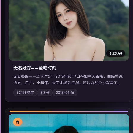
▶
1:28:48
无名疑踪——至暗时刻
无名疑踪——至暗时刻于2018年8月7日在加拿大首映，由陈思诚
执导，白宇、于和伟、妻夫木聪等主演。影片以战争为叙事主
轴，亲情与职责必须在倒计时结束前做出抉择；摄影与配乐强化
62,158
热度
8.8
分
2018-04-16
地域气质；站内亦可通过「国产免费观看高清电视剧在线看」延
展检索同类型高分佳作，畅享高清在线追剧体验。
台