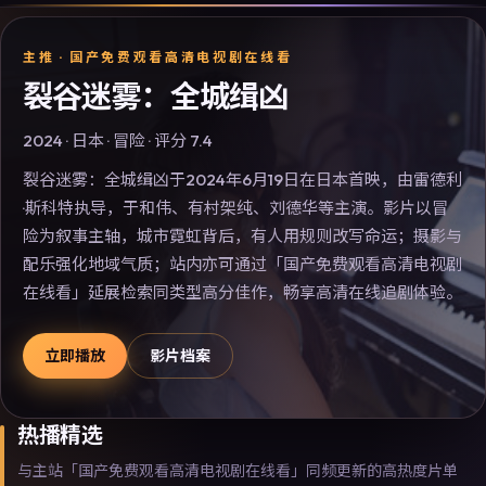
主推 ·
国产免费观看高清电视剧在线看
裂谷迷雾：全城缉凶
2024
·
日本
·
冒险
· 评分
7.4
裂谷迷雾：全城缉凶于2024年6月19日在日本首映，由雷德利
·斯科特执导，于和伟、有村架纯、刘德华等主演。影片以冒
险为叙事主轴，城市霓虹背后，有人用规则改写命运；摄影与
配乐强化地域气质；站内亦可通过「国产免费观看高清电视剧
在线看」延展检索同类型高分佳作，畅享高清在线追剧体验。
立即播放
影片档案
热播精选
与主站「国产免费观看高清电视剧在线看」同频更新的高热度片单